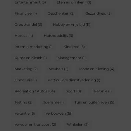
Entertainment
(3)
Eten en drinken
(10)
Financieel
(1)
Geschenken
(2)
Gezondheid
(5)
Groothandel
(3)
Hobby en vrije tijd
(11)
Horeca
(4)
Huishoudelijk
(3)
Internet marketing
(1)
Kinderen
(5)
Kunst en Kitsch
(1)
Management
(1)
Marketing
(2)
Meubels
(2)
Mode en Kleding
(4)
Onderwijs
(1)
Particuliere dienstverlening
(1)
Recreation / Autos
(64)
Sport
(8)
Telefonie
(1)
Testing
(2)
Toerisme
(1)
Tuin en buitenleven
(5)
Vakantie
(6)
Verbouwen
(6)
Vervoer en transport
(2)
Winkelen
(2)