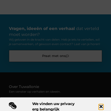
Vragen, ideeën of een verhaal
dat verteld
moet worden?
Wij geloven in de kracht van delen. Heb je iets te vertellen, wil
je samenwerken, of gewoon even contact? Laat van je horen!
Praat met ons
Over Tuwallonie
Een venster op verhalen en ideeën.
—
Tuwallonie.be
verzamelt blogs en artikelen boordevol
We vinden uw privacy
inspiratie, creativiteit en inzichten uit het dagelijks leven. Laat
je meevoeren door uiteenlopende stemmen, onderwerpen en
erg belangrijk