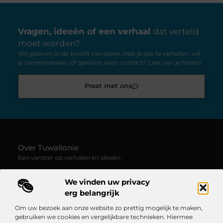
Vragen, ideeën of een verhaal
dat verteld
moet worden?
Wij geloven in de kracht van delen. Heb je iets te vertellen, wil
je samenwerken, of gewoon even contact? Laat van je horen!
Praat met ons
Over Tuwallonie
Een venster op verhalen en ideeën.
—
Tuwallonie.be
verzamelt blogs en artikelen boordevol
We vinden uw privacy
inspiratie, creativiteit en inzichten uit het dagelijks leven. Laat
je meevoeren door uiteenlopende stemmen, onderwerpen en
erg belangrijk
perspectieven – van persoonlijke reflecties tot frisse opinies.
Om uw bezoek aan onze website zo prettig mogelijk te maken,
gebruiken we cookies en vergelijkbare technieken. Hiermee