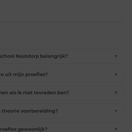
jschool Nootdorp belangrijk?
▼
e uit mijn proefles?
▼
elen als ik niet tevreden ben?
▼
e theorie voorbereiding?
▼
roefles gewoonlijk?
▼