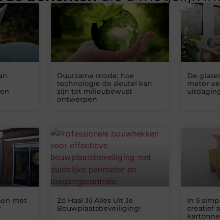
an
Duurzame mode: hoe
De glaze
technologie de sleutel kan
meter een
ten
zijn tot milieubewust
uitdagin
ontwerpen
omen met
Zo Haal Jij Alles Uit Je
In 5 simp
w
Bouwplaatsbeveiliging!
creatief 
kartonne