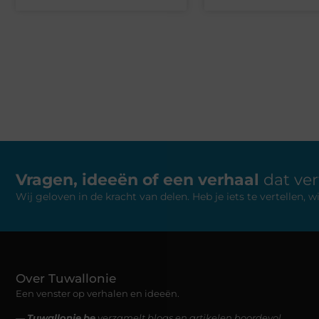
Vragen, ideeën of een verhaal
dat ve
Wij geloven in de kracht van delen. Heb je iets te vertellen,
Over Tuwallonie
Een venster op verhalen en ideeën.
—
Tuwallonie.be
verzamelt blogs en artikelen boordevol