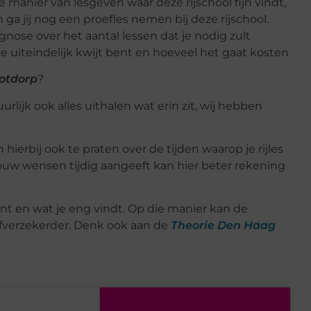
e manier van lesgeven waar deze rijschool fijn vindt,
 ga jij nog een proefles nemen bij deze rijschool.
gnose over het aantal lessen dat je nodig zult
e uiteindelijk kwijt bent en hoeveel het gaat kosten
ootdorp
?
rlijk ook alles uithalen wat erin zit, wij hebben
en hierbij ook te praten over de tijden waarop je rijles
ij jouw wensen tijdig aangeeft kan hier beter rekening
bent en wat je eng vindt. Op die manier kan de
elfverzekerder. Denk ook aan de
Theorie Den Haag