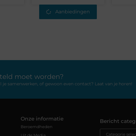
Aanbiedingen
rteld moet worden?
 wil je samenwerken, of gewoon even contact? Laat van je horen!
Onze informatie
Bericht categ
Beroemdheden
Uit de Media