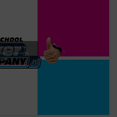
ing cookies te
eze inhoud in te
kelen