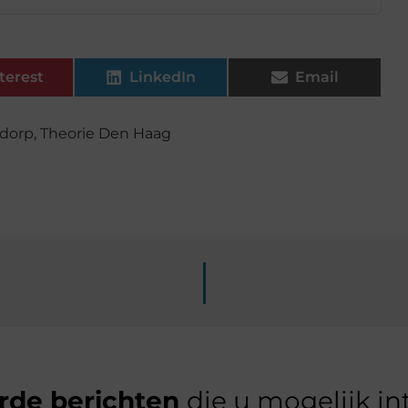
terest
LinkedIn
Email
tdorp
,
Theorie Den Haag
rde berichten
die u mogelijk in