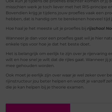
Ook kun je tijdens de proefles erachter komen of jij d
misschien werk je toch liever met het RIS-principe en
Bovendien krijg je tijdens jouw proefles vaak een pro
hebben, dat is handig om te berekenen hoeveel tijd j
Hoe haal je het meeste uit je proefles bij
rijschool N
Wanneer je dan voor een proefles gaat wil je hier natuu
enkele tips voor hoe je dat het beste doet.
Het is belangrijk om eerlijk te zijn over je rijervaring 
wilt en hoe snel je wilt dat de rijles gaat. Wanneer j
mee gehouden worden.
Ook moet je eerlijk zijn over waar je wel zeker over 
rijinstructeur jou beter helpen en wordt je vanzelf z
die je kan helpen bij je theorie examen.