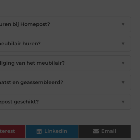
huren bij Homepost?
▼
meubilair huren?
▼
diging van het meubilair?
▼
aatst en geassembleerd?
▼
epost geschikt?
▼
terest
LinkedIn
Email