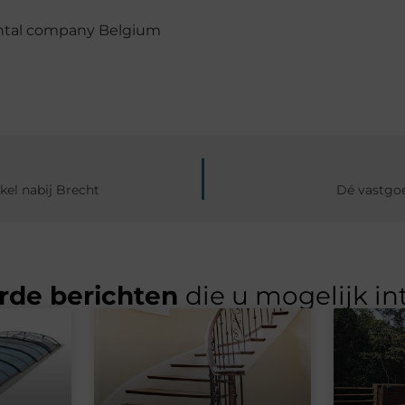
ental company Belgium
el nabij Brecht
Dé vastgoe
rde berichten
die u mogelijk in