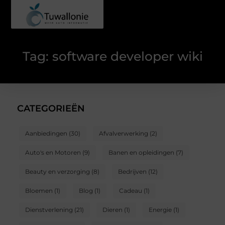
Tag: software developer wiki
CATEGORIEËN
Aanbiedingen
(30)
Afvalverwerking
(2)
Auto's en Motoren
(9)
Banen en opleidingen
(7)
Beauty en verzorging
(8)
Bedrijven
(12)
Bloemen
(1)
Blog
(1)
Cadeau
(1)
Dienstverlening
(21)
Dieren
(1)
Energie
(1)