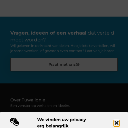
Vragen, ideeën of een verhaal
dat verteld
moet worden?
Wij geloven in de kracht van delen. Heb je iets te vertellen, wil
je samenwerken, of gewoon even contact? Laat van je horen!
Praat met ons
Over Tuwallonie
Een venster op verhalen en ideeën.
—
Tuwallonie.be
verzamelt blogs en artikelen boordevol
We vinden uw privacy
inspiratie, creativiteit en inzichten uit het dagelijks leven. Laat
je meevoeren door uiteenlopende stemmen, onderwerpen en
erg belangrijk