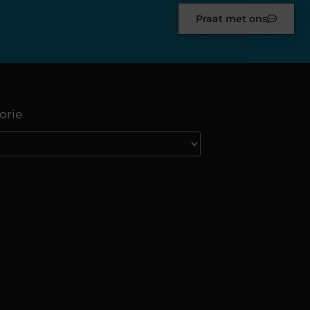
Praat met ons
orie