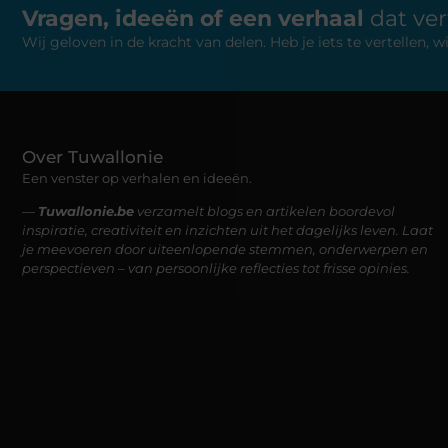
Vragen, ideeën of een verhaal
dat ve
Wij geloven in de kracht van delen. Heb je iets te vertellen,
Over Tuwallonie
Een venster op verhalen en ideeën.
—
Tuwallonie.be
verzamelt blogs en artikelen boordevol
inspiratie, creativiteit en inzichten uit het dagelijks leven. Laat
je meevoeren door uiteenlopende stemmen, onderwerpen en
perspectieven – van persoonlijke reflecties tot frisse opinies.