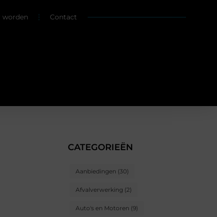
r worden
Contact
CATEGORIEËN
Aanbiedingen
(30)
Afvalverwerking
(2)
Auto's en Motoren
(9)