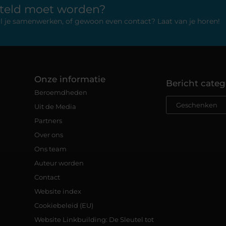
rteld moet worden?
 wil je samenwerken, of gewoon even contact? Laat van je horen!
Onze informatie
Bericht categ
Beroemdheden
Uit de Media
Partners
Over ons
Ons team
Auteur worden
Contact
Website index
Cookiebeleid (EU)
Website Linkbuilding: De Sleutel tot