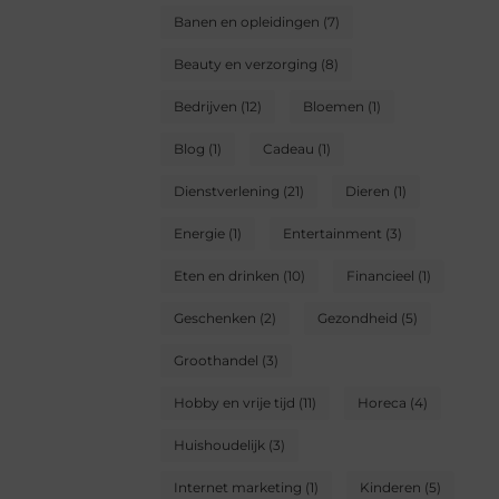
Banen en opleidingen
(7)
Beauty en verzorging
(8)
Bedrijven
(12)
Bloemen
(1)
Blog
(1)
Cadeau
(1)
Dienstverlening
(21)
Dieren
(1)
Energie
(1)
Entertainment
(3)
Eten en drinken
(10)
Financieel
(1)
Geschenken
(2)
Gezondheid
(5)
Groothandel
(3)
Hobby en vrije tijd
(11)
Horeca
(4)
Huishoudelijk
(3)
Internet marketing
(1)
Kinderen
(5)