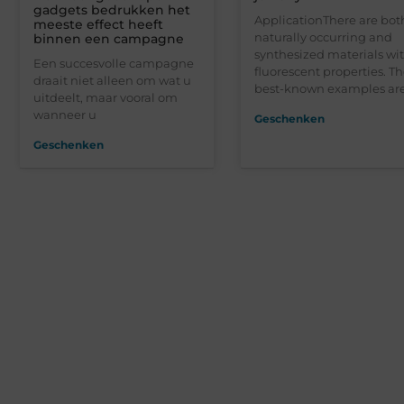
gadgets bedrukken het
ApplicationThere are bot
meeste effect heeft
naturally occurring and
binnen een campagne
synthesized materials wi
Een succesvolle campagne
fluorescent properties. T
draait niet alleen om wat u
best-known examples ar
uitdeelt, maar vooral om
wanneer u
Geschenken
Geschenken