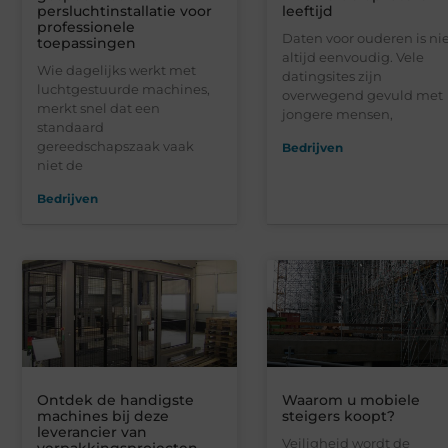
persluchtinstallatie voor
leeftijd
professionele
Daten voor ouderen is ni
toepassingen
altijd eenvoudig. Vele
Wie dagelijks werkt met
datingsites zijn
luchtgestuurde machines,
overwegend gevuld met
merkt snel dat een
jongere mensen,
standaard
gereedschapszaak vaak
Bedrijven
niet de
Bedrijven
Ontdek de handigste
Waarom u mobiele
machines bij deze
steigers koopt?
leverancier van
Veiligheid wordt de