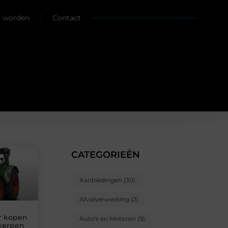
r worden
Contact
CATEGORIEËN
Aanbiedingen
(30)
Afvalverwerking
(2)
r kopen
Auto's en Motoren
(9)
twerpen