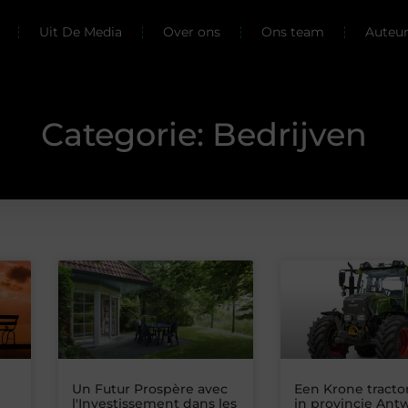
Uit De Media
Over ons
Ons team
Auteu
Categorie: Bedrijven
Un Futur Prospère avec
Een Krone tracto
l'Investissement dans les
in provincie An