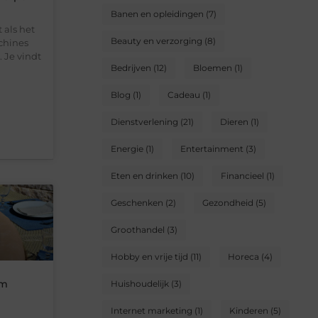
Banen en opleidingen
(7)
 als het
Beauty en verzorging
(8)
chines
 Je vindt
Bedrijven
(12)
Bloemen
(1)
Blog
(1)
Cadeau
(1)
Dienstverlening
(21)
Dieren
(1)
Energie
(1)
Entertainment
(3)
Eten en drinken
(10)
Financieel
(1)
Geschenken
(2)
Gezondheid
(5)
Groothandel
(3)
Hobby en vrije tijd
(11)
Horeca
(4)
om
Huishoudelijk
(3)
Internet marketing
(1)
Kinderen
(5)