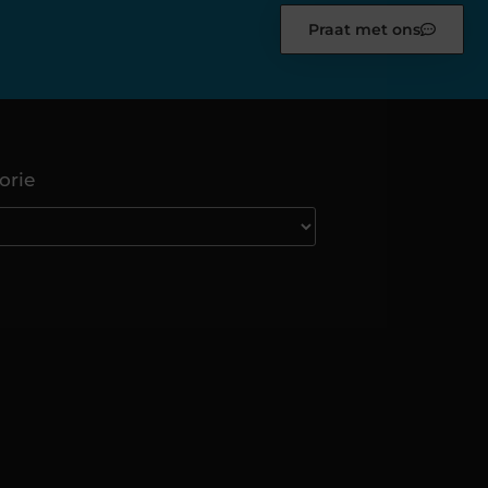
Praat met ons
orie