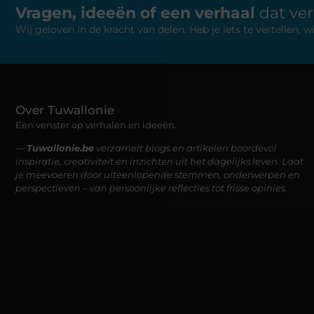
Vragen, ideeën of een verhaal
dat ve
Wij geloven in de kracht van delen. Heb je iets te vertellen,
Over Tuwallonie
Een venster op verhalen en ideeën.
—
Tuwallonie.be
verzamelt blogs en artikelen boordevol
inspiratie, creativiteit en inzichten uit het dagelijks leven. Laat
je meevoeren door uiteenlopende stemmen, onderwerpen en
perspectieven – van persoonlijke reflecties tot frisse opinies.