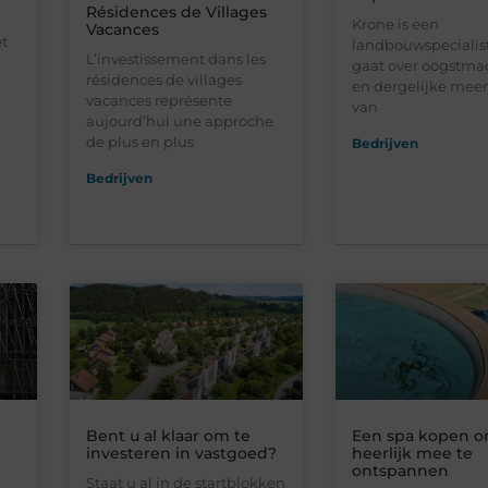
Résidences de Villages
Krone is een
Vacances
et
landbouwspecialist
L’investissement dans les
gaat over oogstma
résidences de villages
en dergelijke meer.
vacances représente
van
aujourd’hui une approche
de plus en plus
Bedrijven
Bedrijven
Bent u al klaar om te
Een spa kopen 
investeren in vastgoed?
heerlijk mee te
ontspannen
Staat u al in de startblokken