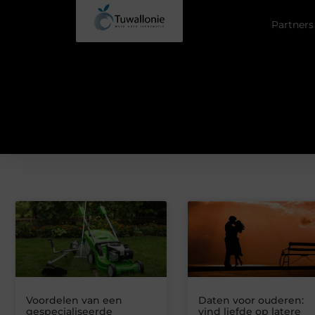
Partners
Voordelen van een
Daten voor ouderen:
gespecialiseerde
vind liefde op latere