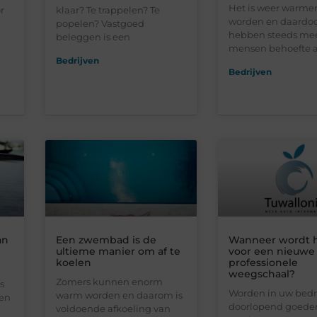
Het is weer warmer
r
klaar? Te trappelen? Te
worden en daardo
popelen? Vastgoed
hebben steeds me
beleggen is een
mensen behoefte 
Bedrijven
Bedrijven
an
Een zwembad is de
Wanneer wordt h
ultieme manier om af te
voor een nieuwe
koelen
professionele
weegschaal?
Zomers kunnen enorm
s
Worden in uw bedri
warm worden en daarom is
een
doorlopend goeder
voldoende afkoeling van