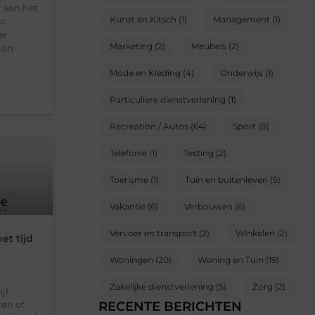
 aan het
Kunst en Kitsch
(1)
Management
(1)
or
er
Marketing
(2)
Meubels
(2)
aan
Mode en Kleding
(4)
Onderwijs
(1)
Particuliere dienstverlening
(1)
Recreation / Autos
(64)
Sport
(8)
Telefonie
(1)
Testing
(2)
Toerisme
(1)
Tuin en buitenleven
(5)
Vakantie
(6)
Verbouwen
(6)
Vervoer en transport
(2)
Winkelen
(2)
et tijd
Woningen
(20)
Woning en Tuin
(19)
Zakelijke dienstverlening
(5)
Zorg
(2)
jf
en of
RECENTE BERICHTEN