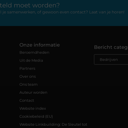
rteld moet worden?
 wil je samenwerken, of gewoon even contact? Laat van je horen!
Onze informatie
Bericht categ
Beroemdheden
Uit de Media
Partners
Over ons
Ons team
Auteur worden
Contact
Website index
Cookiebeleid (EU)
Website Linkbuilding: De Sleutel tot