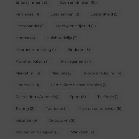
Entertainment
(3)
Eten en drinken
(10)
Financieel
(1)
Geschenken
(2)
Gezondheid
(5)
Groothandel
(3)
Hobby en vrije tijd
(11)
Horeca
(4)
Huishoudelijk
(3)
Internet marketing
(1)
Kinderen
(5)
Kunst en Kitsch
(1)
Management
(1)
Marketing
(2)
Meubels
(2)
Mode en Kleding
(4)
Onderwijs
(1)
Particuliere dienstverlening
(1)
Recreation / Autos
(64)
Sport
(8)
Telefonie
(1)
Testing
(2)
Toerisme
(1)
Tuin en buitenleven
(5)
Vakantie
(6)
Verbouwen
(6)
Vervoer en transport
(2)
Winkelen
(2)