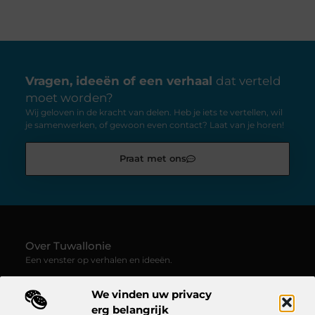
Vragen, ideeën of een verhaal
dat verteld
moet worden?
Wij geloven in de kracht van delen. Heb je iets te vertellen, wil
je samenwerken, of gewoon even contact? Laat van je horen!
Praat met ons
Over Tuwallonie
Een venster op verhalen en ideeën.
—
Tuwallonie.be
verzamelt blogs en artikelen boordevol
We vinden uw privacy
inspiratie, creativiteit en inzichten uit het dagelijks leven. Laat
je meevoeren door uiteenlopende stemmen, onderwerpen en
erg belangrijk