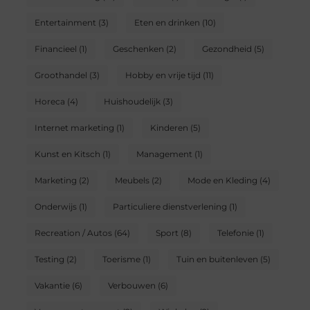
Entertainment
(3)
Eten en drinken
(10)
Financieel
(1)
Geschenken
(2)
Gezondheid
(5)
Groothandel
(3)
Hobby en vrije tijd
(11)
Horeca
(4)
Huishoudelijk
(3)
Internet marketing
(1)
Kinderen
(5)
Kunst en Kitsch
(1)
Management
(1)
Marketing
(2)
Meubels
(2)
Mode en Kleding
(4)
Onderwijs
(1)
Particuliere dienstverlening
(1)
Recreation / Autos
(64)
Sport
(8)
Telefonie
(1)
Testing
(2)
Toerisme
(1)
Tuin en buitenleven
(5)
Vakantie
(6)
Verbouwen
(6)