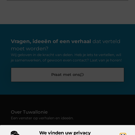
Vragen, ideeën of een verhaal
dat verteld
moet worden?
Wij geloven in de kracht van delen. Heb je iets te vertellen, wil
je samenwerken, of gewoon even contact? Laat van je horen!
Praat met ons
Over Tuwallonie
Een venster op verhalen en ideeën.
—
Tuwallonie.be
verzamelt blogs en artikelen boordevol
We vinden uw privacy
inspiratie, creativiteit en inzichten uit het dagelijks leven. Laat