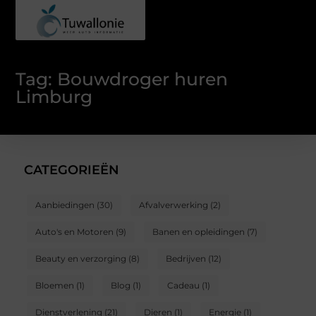
Tag: Bouwdroger huren
Limburg
CATEGORIEËN
Aanbiedingen
(30)
Afvalverwerking
(2)
Auto's en Motoren
(9)
Banen en opleidingen
(7)
Beauty en verzorging
(8)
Bedrijven
(12)
Bloemen
(1)
Blog
(1)
Cadeau
(1)
Dienstverlening
(21)
Dieren
(1)
Energie
(1)