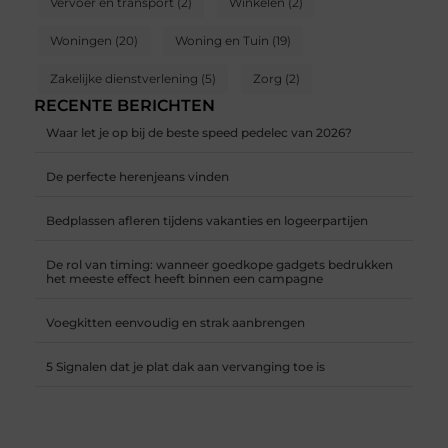
Vervoer en transport
(2)
Winkelen
(2)
Woningen
(20)
Woning en Tuin
(19)
Zakelijke dienstverlening
(5)
Zorg
(2)
RECENTE BERICHTEN
Waar let je op bij de beste speed pedelec van 2026?
De perfecte herenjeans vinden
Bedplassen afleren tijdens vakanties en logeerpartijen
De rol van timing: wanneer goedkope gadgets bedrukken
het meeste effect heeft binnen een campagne
Voegkitten eenvoudig en strak aanbrengen
5 Signalen dat je plat dak aan vervanging toe is