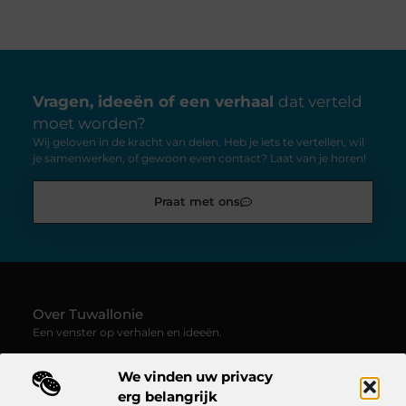
Vragen, ideeën of een verhaal
dat verteld
moet worden?
Wij geloven in de kracht van delen. Heb je iets te vertellen, wil
je samenwerken, of gewoon even contact? Laat van je horen!
Praat met ons
Over Tuwallonie
Een venster op verhalen en ideeën.
—
Tuwallonie.be
verzamelt blogs en artikelen boordevol
We vinden uw privacy
inspiratie, creativiteit en inzichten uit het dagelijks leven. Laat
je meevoeren door uiteenlopende stemmen, onderwerpen en
erg belangrijk