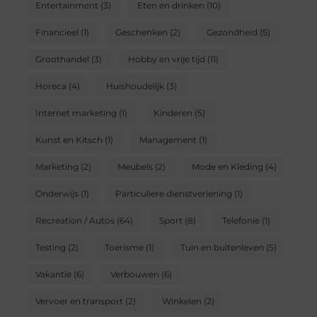
Entertainment
(3)
Eten en drinken
(10)
Financieel
(1)
Geschenken
(2)
Gezondheid
(5)
Groothandel
(3)
Hobby en vrije tijd
(11)
Horeca
(4)
Huishoudelijk
(3)
Internet marketing
(1)
Kinderen
(5)
Kunst en Kitsch
(1)
Management
(1)
Marketing
(2)
Meubels
(2)
Mode en Kleding
(4)
Onderwijs
(1)
Particuliere dienstverlening
(1)
Recreation / Autos
(64)
Sport
(8)
Telefonie
(1)
Testing
(2)
Toerisme
(1)
Tuin en buitenleven
(5)
Vakantie
(6)
Verbouwen
(6)
Vervoer en transport
(2)
Winkelen
(2)