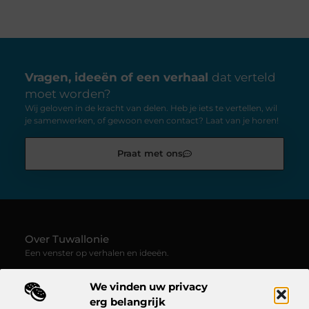
Vragen, ideeën of een verhaal
dat verteld
moet worden?
Wij geloven in de kracht van delen. Heb je iets te vertellen, wil
je samenwerken, of gewoon even contact? Laat van je horen!
Praat met ons
Over Tuwallonie
Een venster op verhalen en ideeën.
—
Tuwallonie.be
verzamelt blogs en artikelen boordevol
We vinden uw privacy
inspiratie, creativiteit en inzichten uit het dagelijks leven. Laat
je meevoeren door uiteenlopende stemmen, onderwerpen en
erg belangrijk