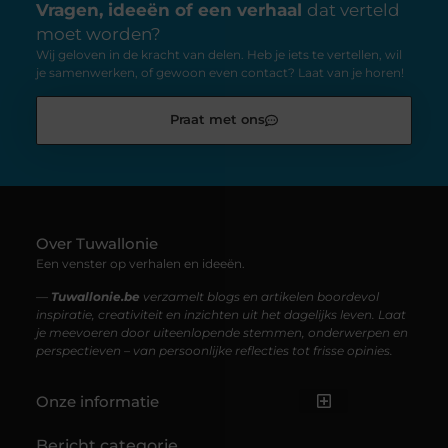
Vragen, ideeën of een verhaal
dat verteld
moet worden?
Wij geloven in de kracht van delen. Heb je iets te vertellen, wil
je samenwerken, of gewoon even contact? Laat van je horen!
Praat met ons
Over Tuwallonie
Een venster op verhalen en ideeën.
—
Tuwallonie.be
verzamelt blogs en artikelen boordevol
inspiratie, creativiteit en inzichten uit het dagelijks leven. Laat
je meevoeren door uiteenlopende stemmen, onderwerpen en
perspectieven – van persoonlijke reflecties tot frisse opinies.
Onze informatie
Website Linkbuilding: De Sleutel tot een Sterke Online Autoriteit
Geld Verdienen met je Website: Ontdek Hoe Jij Online Inkomen Kunt Opbouwen
Bericht categorie