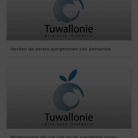
Herken de eerste symptomen van dementie
Maatregelen die we ook na de pandemie graag