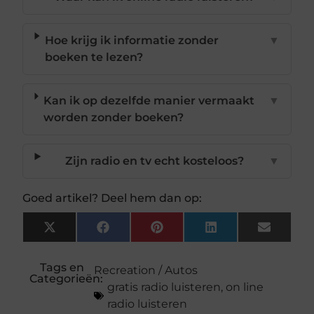
Hoe krijg ik informatie zonder
▼
boeken te lezen?
Kan ik op dezelfde manier vermaakt
▼
worden zonder boeken?
Zijn radio en tv echt kosteloos?
▼
Goed artikel? Deel hem dan op:
X
Facebook
Pinterest
LinkedIn
Email
(Twitter)
Tags en
Recreation / Autos
Categorieën:
gratis radio luisteren
,
on line
radio luisteren