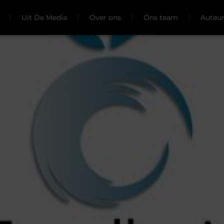
Uit De Media
Over ons
Ons team
Auteu