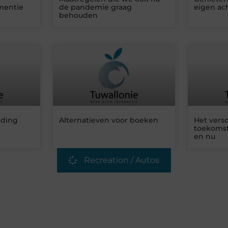
mentie
de pandemie graag
eigen ac
behouden
iding
Alternatieven voor boeken
Het versc
toekomst
en nu
Recreation / Autos