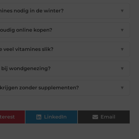
ines nodig in de winter?
▼
voudig online kopen?
▼
e veel vitamines slik?
▼
t bij wondgenezing?
▼
 krijgen zonder supplementen?
▼
terest
LinkedIn
Email