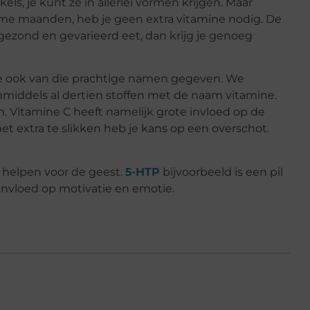
ls, je kunt ze in allerlei vormen krijgen. Maar
e maanden, heb je geen extra vitamine nodig. De
gezond en gevarieerd eet, dan krijg je genoeg
e ook van die prachtige namen gegeven. We
middels al dertien stoffen met de naam vitamine.
. Vitamine C heeft namelijk grote invloed op de
et extra te slikken heb je kans op een overschot.
e helpen voor de geest.
5-HTP
bijvoorbeeld is een pil
 invloed op motivatie en emotie.