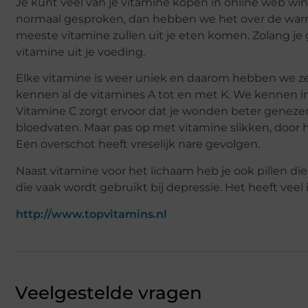
Je kunt veel van je vitamine kopen in online web winke
normaal gesproken, dan hebben we het over de warm
meeste vitamine zullen uit je eten komen. Zolang je 
vitamine uit je voeding.
Elke vitamine is weer uniek en daarom hebben we z
kennen al de vitamines A tot en met K. We kennen in
Vitamine C zorgt ervoor dat je wonden beter genezen
bloedvaten. Maar pas op met vitamine slikken, door h
Een overschot heeft vreselijk nare gevolgen.
Naast vitamine voor het lichaam heb je ook pillen di
die vaak wordt gebruikt bij depressie. Het heeft veel
http://www.topvitamins.nl
Veelgestelde vragen