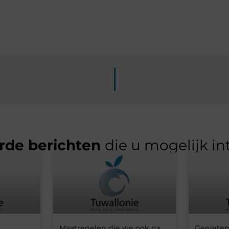
rde berichten
die u mogelijk in
Maatregelen die we ook na
Genieten 