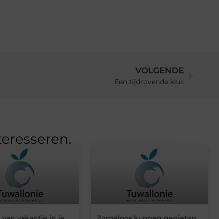
VOLGENDE
Een tijdrovende klus
teresseren.
van vakantie in je
Zorgeloos kunnen genieten