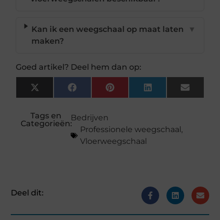
Kan ik een weegschaal op maat laten
▼
maken?
Goed artikel? Deel hem dan op:
X
Facebook
Pinterest
LinkedIn
Email
(Twitter)
Tags en
Bedrijven
Categorieën:
Professionele weegschaal
,
Vloerweegschaal
Deel dit: