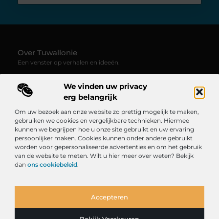
Over Tuwallonie
Een venster op verhalen en ideeën.
—
Tuwallonie.be
verzamelt blogs en artikelen boordevol
We vinden uw privacy
inspiratie, creativiteit en inzichten uit het dagelijks leven. Laat
je meevoeren door uiteenlopende stemmen, onderwerpen en
erg belangrijk
perspectieven – van persoonlijke reflecties tot frisse opinies.
Om uw bezoek aan onze website zo prettig mogelijk te maken,
gebruiken we cookies en vergelijkbare technieken. Hiermee
Onze informatie
kunnen we begrijpen hoe u onze site gebruikt en uw ervaring
persoonlijker maken. Cookies kunnen onder andere gebruikt
Website Linkbuilding: De Sleutel tot een Sterke Online Autoriteit
Geld Verdienen met je Website: Ontdek Hoe Jij Online Inkomen Kunt Opbouwen
worden voor gepersonaliseerde advertenties en om het gebruik
Bericht categorie
van de website te meten. Wilt u hier meer over weten? Bekijk
dan
ons cookiebeleid
.
Accepteren
TOP
Bekijk Voorkeuren
@2025
www.tuwallonie.be.
All Right Reserved.