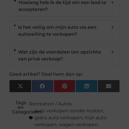
Hoelang heb ik de tijd om een bod te
▼
accepteren?
Is het veilig om mijn auto via een
▼
autoveiling te verkopen?
Wat zijn de voordelen ten opzichte
▼
van privé verkoop?
Goed artikel? Deel hem dan op:
X
Facebook
Pinterest
LinkedIn
Email
(Twitter)
Tags
Recreation / Autos
en
auto verkopen zonder kosten
,
Categorieën:
gratis auto verkopen
,
mijn auto
verkopen
,
wagen verkopen