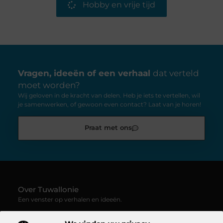
Hobby en vrije tijd
Vragen, ideeën of een verhaal
dat verteld
moet worden?
Wij geloven in de kracht van delen. Heb je iets te vertellen, wil
je samenwerken, of gewoon even contact? Laat van je horen!
Praat met ons
Over Tuwallonie
Een venster op verhalen en ideeën.
—
Tuwallonie.be
verzamelt blogs en artikelen boordevol