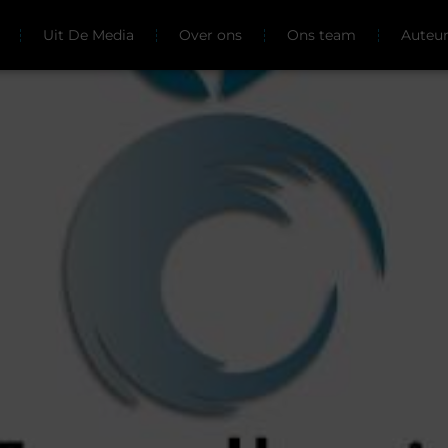
Uit De Media
Over ons
Ons team
Auteu