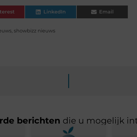
terest
LinkedIn
Email
ieuws
,
showbizz nieuws
rde berichten
die u mogelijk in