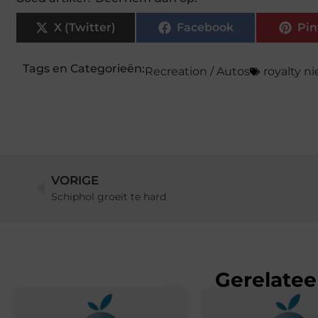
X (Twitter)
Facebook
Pin
Tags en Categorieën:
Recreation / Autos
royalty n
VORIGE
Schiphol groeit te hard
Gerelatee