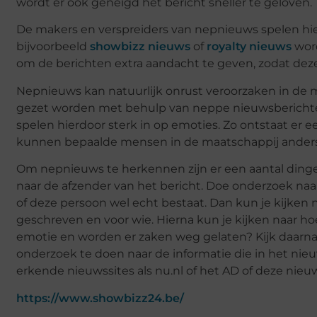
wordt er ook geneigd het bericht sneller te geloven.
De makers en verspreiders van nepnieuws spelen hie
bijvoorbeeld
showbizz nieuws
of
royalty nieuws
word
om de berichten extra aandacht te geven, zodat deze 
Nepnieuws kan natuurlijk onrust veroorzaken in de
gezet worden met behulp van neppe nieuwsberichte
spelen hierdoor sterk in op emoties. Zo ontstaat e
kunnen bepaalde mensen in de maatschappij ander
Om nepnieuws te herkennen zijn er een aantal dingen 
naar de afzender van het bericht. Doe onderzoek naar 
of deze persoon wel echt bestaat. Dan kun je kijken 
geschreven en voor wie. Hierna kun je kijken naar ho
emotie en worden er zaken weg gelaten? Kijk daarna of
onderzoek te doen naar de informatie die in het nie
erkende nieuwssites als nu.nl of het AD of deze nieu
https://www.showbizz24.be/