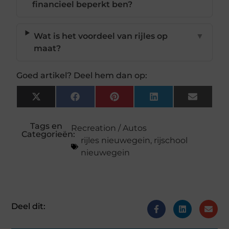
financieel beperkt ben?
Wat is het voordeel van rijles op
▼
maat?
Goed artikel? Deel hem dan op:
X
Facebook
Pinterest
LinkedIn
Email
(Twitter)
Tags en
Recreation / Autos
Categorieën:
rijles nieuwegein
,
rijschool
nieuwegein
Deel dit: