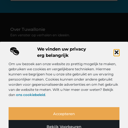
Over Tuwallonie
Een venster op verhalen en ideeën.
—
Tuwallonie.be
verzamelt blogs en artikelen boordevol
We vinden uw privacy
inspiratie, creativiteit en inzichten uit het dagelijks leven. Laat
je meevoeren door uiteenlopende stemmen, onderwerpen en
erg belangrijk
perspectieven – van persoonlijke reflecties tot frisse opinies.
Om uw bezoek aan onze website zo prettig mogelijk te maken,
gebruiken we cookies en vergelijkbare technieken. Hiermee
Onze informatie
kunnen we begrijpen hoe u onze site gebruikt en uw ervaring
persoonlijker maken. Cookies kunnen onder andere gebruikt
Website Linkbuilding: De Sleutel tot een Sterke Online Autoriteit
Geld Verdienen met je Website: Ontdek Hoe Jij Online Inkomen Kunt Opbouwen
worden voor gepersonaliseerde advertenties en om het gebruik
Bericht categorie
van de website te meten. Wilt u hier meer over weten? Bekijk
dan
ons cookiebeleid
.
Accepteren
TOP
Bekijk Voorkeuren
@2025
www.tuwallonie.be.
All Right Reserved.